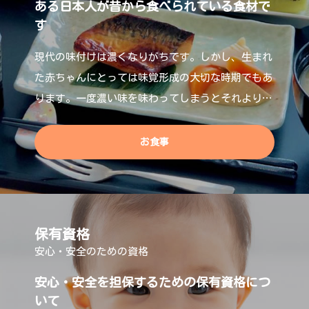
ある日本人が昔から食べられている食材で
す
現代の味付けは濃くなりがちです。しかし、生まれ
た赤ちゃんにとっては味覚形成の大切な時期でもあ
ります。一度濃い味を味わってしまうとそれよりも
濃い味を好むと言われており、お母さんの味覚が赤
お食事
保有資格
安心・安全のための資格
安心・安全を担保するための保有資格につ
いて