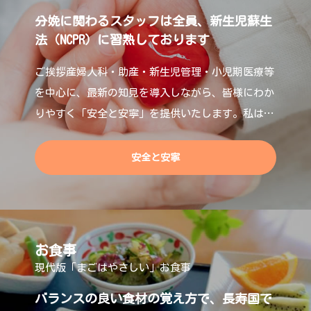
分娩に関わるスタッフは全員、新生児蘇生
法（NCPR）に習熟しております
ご挨拶産婦人科・助産・新生児管理・小児期医療等
を中心に、最新の知見を導入しながら、皆様にわか
りやすく「安全と安寧」を提供いたします。私はこ
れまで、「安全な医療の実現」に尽力してきました
安全と安寧
お食事
現代版「まごはやさしい」お食事
バランスの良い食材の覚え方で、長寿国で