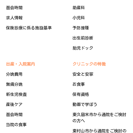
面会時間
助産科
求人情報
小児科
保険診療に係る施設基準
予防接種
出生前診断
胎児ドック
出産・入院案内
クリニックの特徴
分娩費用
安全と安寧
無痛分娩
お食事
新生児検査
保有資格
産後ケア
動画で学ぼう
面会時間
東久留米市から通院をご検討
の方へ
当院の食事
東村山市から通院をご検討の