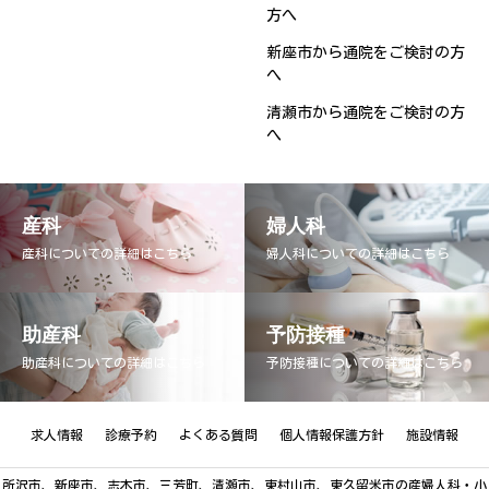
方へ
新座市から通院をご検討の方
へ
清瀬市から通院をご検討の方
へ
産科
婦人科
産科についての詳細はこちら
婦人科についての詳細はこちら
助産科
予防接種
助産科についての詳細はこちら
予防接種についての詳細はこちら
求人情報
診療予約
よくある質問
個人情報保護方針
施設情報
所沢市、新座市、志木市、三芳町、清瀬市、東村山市、東久留米市の産婦人科・小