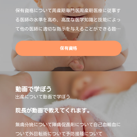
保有資格について周産期専門医周産期医療に従事す
る医師の水準を高め、高度な医学知識と技能によっ
て他の医師に適切な指示を与えることができる臨床
能力を有する専門医です。母体保護法指定医母体保
保有資格
動画で学ぼう
出産について動画で学ぼう
院長が動画で教えてくれます。
無痛分娩について陣痛促進剤について自己血輸血に
ついて外回転術について予防接種について